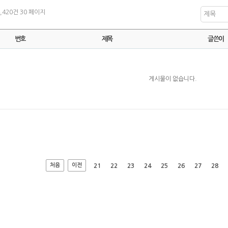
4,420건
30 페이지
제목
번호
제목
글쓴이
게시물이 없습니다.
처음
이전
21
22
23
24
25
26
27
28